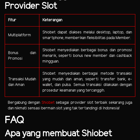
Provider Slot
Fitur
Keterangan
Shiobet dapat diakses melalui desktop, laptop, dan
Multiplatform
smartphone, memberikan fleksibilitas pada Member.
Shiobet menyediakan berbagai bonus dan promosi
Bonus dan
menarik, seperti bonus new member dan cashback
Promosi
mingguan.
Shiobet menyediakan berbagai metode transaksi
Transaksi Mudah
yang mudah dan aman, seperti transfer bank, e-
dan Aman
wallet, dan pulsa. Semua transaksi dilakukan dengan
prosedur keamanan yang tercanggih.
Bergabung dengan
Shiobet
sebagai provider slot terbaik sekarang juga
dan nikmati sensasi bermain slot yang tak tertandingi di Indonesia!
FAQ
Apa yang membuat Shiobet