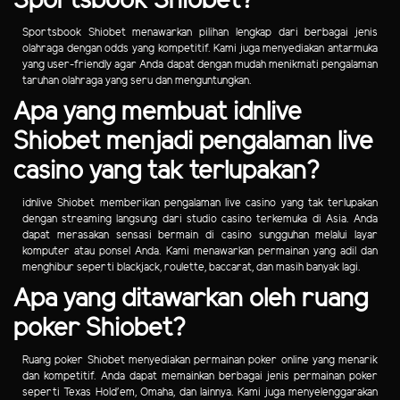
Sportsbook Shiobet?
Sportsbook Shiobet menawarkan pilihan lengkap dari berbagai jenis
olahraga dengan odds yang kompetitif. Kami juga menyediakan antarmuka
yang user-friendly agar Anda dapat dengan mudah menikmati pengalaman
taruhan olahraga yang seru dan menguntungkan.
Apa yang membuat idnlive
Shiobet menjadi pengalaman live
casino yang tak terlupakan?
idnlive Shiobet memberikan pengalaman live casino yang tak terlupakan
dengan streaming langsung dari studio casino terkemuka di Asia. Anda
dapat merasakan sensasi bermain di casino sungguhan melalui layar
komputer atau ponsel Anda. Kami menawarkan permainan yang adil dan
menghibur seperti blackjack, roulette, baccarat, dan masih banyak lagi.
Apa yang ditawarkan oleh ruang
poker Shiobet?
Ruang poker Shiobet menyediakan permainan poker online yang menarik
dan kompetitif. Anda dapat memainkan berbagai jenis permainan poker
seperti Texas Hold'em, Omaha, dan lainnya. Kami juga menyelenggarakan