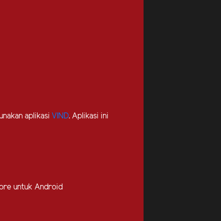
unakan aplikasi
VIND
. Aplikasi ini
store untuk Android