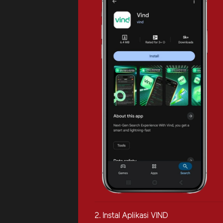
2. Instal Aplikasi VIND