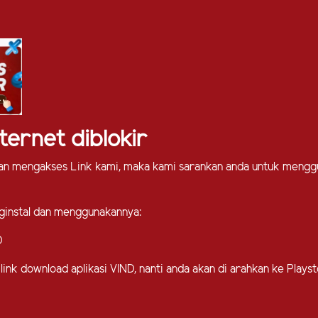
ternet diblokir
kan mengakses Link kami, maka kami sarankan anda untuk mengg
ginstal dan menggunakannya:
D
link download aplikasi VIND, nanti anda akan di arahkan ke Play