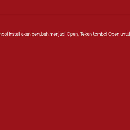
 tombol Install akan berubah menjadi Open. Tekan tombol Open unt