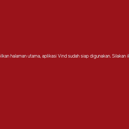
lkan halaman utama, aplikasi Vind sudah siap digunakan. Silakan i