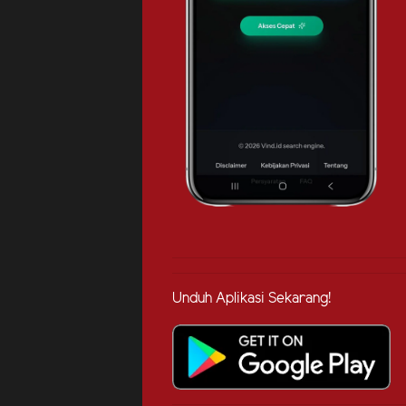
Unduh Aplikasi Sekarang!