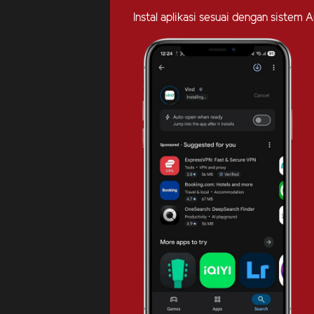
Instal aplikasi sesuai dengan siste